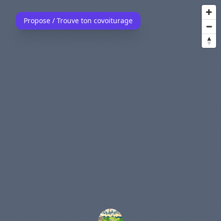
Propose / Trouve ton covoiturage