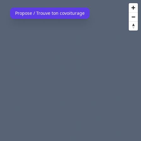
Propose / Trouve ton covoiturage