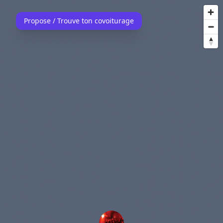
Propose / Trouve ton covoiturage