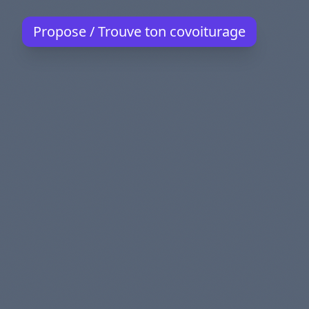
Propose / Trouve ton covoiturage