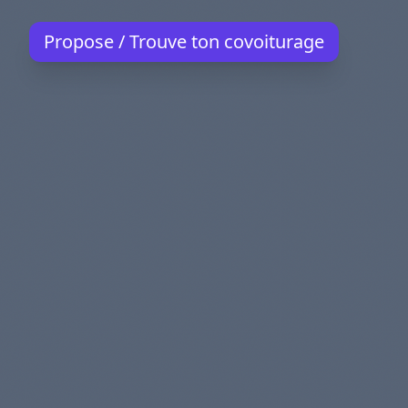
Propose / Trouve ton covoiturage